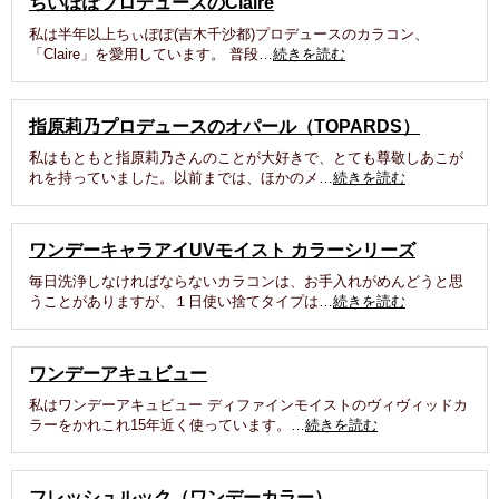
ちいぽぽプロデュースのClaire
私は半年以上ちぃぽぽ(吉木千沙都)プロデュースのカラコン、
「Claire」を愛用しています。 普段…
続きを読む
指原莉乃プロデュースのオパール（TOPARDS）
私はもともと指原莉乃さんのことが大好きで、とても尊敬しあこが
れを持っていました。以前までは、ほかのメ…
続きを読む
ワンデーキャラアイUVモイスト カラーシリーズ
毎日洗浄しなければならないカラコンは、お手入れがめんどうと思
うことがありますが、１日使い捨てタイプは…
続きを読む
ワンデーアキュビュー
私はワンデーアキュビュー ディファインモイストのヴィヴィッドカ
ラーをかれこれ15年近く使っています。…
続きを読む
フレッシュルック（ワンデーカラー）