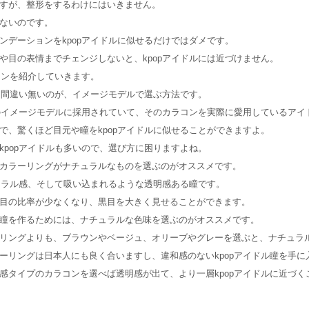
すが、整形をするわけにはいきません。
ないのです。
ンデーションをkpopアイドルに似せるだけではダメです。
や目の表情までチェンジしないと、kpopアイドルには近づけません。
コンを紹介していきます。
で、間違い無いのが、イメージモデルで選ぶ方法です。
ンのイメージモデルに採用されていて、そのカラコンを実際に愛用しているアイ
で、驚くほど目元や瞳をkpopアイドルに似せることができますよ。
kpopアイドルも多いので、選び方に困りますよね。
カラーリングがナチュラルなものを選ぶのがオススメです。
チュラル感、そして吸い込まれるような透明感ある瞳です。
目の比率が少なくなり、黒目を大きく見せることができます。
瞳を作るためには、ナチュラルな色味を選ぶのがオススメです。
リングよりも、ブラウンやベージュ、オリーブやグレーを選ぶと、ナチュラ
ーリングは日本人にも良く合いますし、違和感のないkpopアイドル瞳を手に
感タイプのカラコンを選べば透明感が出て、より一層kpopアイドルに近づく