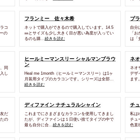
フランミー 佐々木希
プラ
カラコ
ネットで購入ができるので購入しています。14.5
自分
ーの
㎜とサイズも少し大きく目が悪い為度が入ってい
「お
るのも購…
続きを読む
は「
ヒールミーマンスリー シャルマンブラウ
ネオ
ン
で、同
ネオ
購入し
Heal me 1month（ヒールミーマンスリー）は1ヶ
デザ
月装用タイプのカラコンです。シリーズは全部…
ます
続きを読む
ディファイン ナチュラルシャイン
チュ
、友だ
これまでにさまざまなカラコンを使用してきまし
私は
いたの
たが、ディファインは１日使い捨てタイプの中で
チュ
最も自分に合…
続きを読む
色直