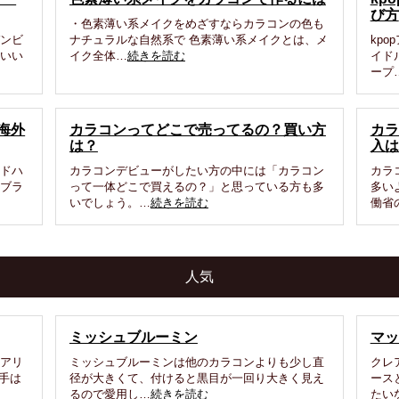
び方
・色素薄い系メイクをめざすならカラコンの色も
バンビ
ナチュラルな自然系で 色素薄い系メイクとは、メ
kp
わいい
イク全体…
続きを読む
イド
ープ
海外
カラコンってどこで売ってるの？買い方
カラ
は？
入は
ードハ
カラコンデビューがしたい方の中には「カラコン
カラ
品ブラ
って一体どこで買えるの？」と思っている方も多
多い
いでしょう。…
続きを読む
働省
人気
ミッシュブルーミン
マッ
エアリ
ミッシュブルーミンは他のカラコンよりも少し直
クレ
手は
径が大きくて、付けると黒目が一回り大きく見え
ース
るので愛用し…
続きを読む
たい