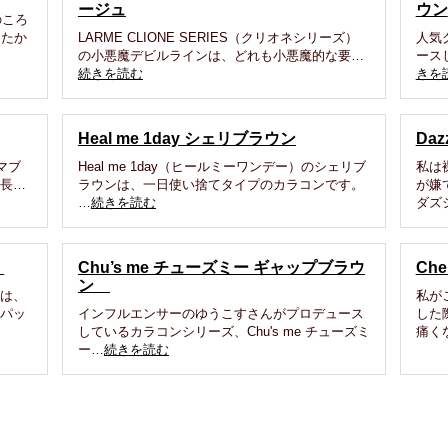
ージュ
ウン
のころ
ったか
LARME CLIONE SERIES（クリオネシリーズ）
人気
の小悪魔デビルラインは、どれも小悪魔的な要…
ースし
続きを読む
きを
Heal me 1day シェリブラウン
Daz
エマブ
Heal me 1day（ヒールミーワンデー）のシェリブ
私は
特長…
ラウンは、一日使い捨てタイプのカラコンです。
が嫌
…
続きを読む
ダズ
ン
Chu’s me チューズミー ギャップブラウ
Che
ン
ンは、
私が
。パッ
インフルエンサーのゆうこすさんがプロデュース
した
しているカラコンシリーズ、Chu's me チューズミ
痛く
ー…
続きを読む