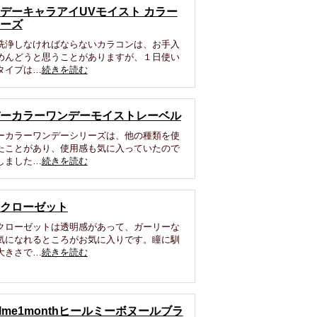
デーキャラアイUVモイスト カラー
ーズ
洗浄しなければならないカラコンは、お手入
めんどうと思うことがありますが、１日使い
タイプは…
続きを読む
ーカラーワンデーモイストレーベル
ーカラーワンデーシリーズは、他の種類を使
たことがあり、使用感も気に入っていたので
しました…
続きを読む
クローゼット
クローゼットは透明感があって、ガーリーな
気になれるところがお気に入りです。瞳に馴
大きさで…
続きを読む
alme1monthヒールミーボヌールブラ