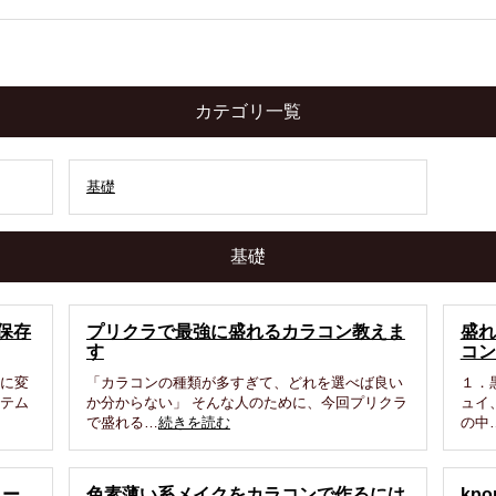
カテゴリ一覧
基礎
基礎
保存
プリクラで最強に盛れるカラコン教えま
盛れ
す
コン
ーに変
「カラコンの種類が多すぎて、どれを選べば良い
１．
イテム
か分からない」 そんな人のために、今回プリクラ
ュイ
で盛れる…
続きを読む
の中
リー
色素薄い系メイクをカラコンで作るには
kp