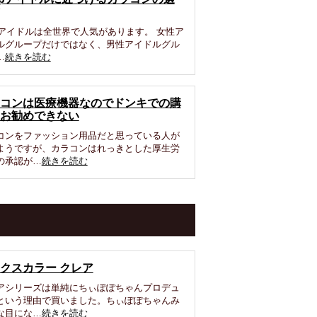
opアイドルは全世界で人気があります。 女性ア
ルグループだけではなく、男性アイドルグル
…
続きを読む
コンは医療機器なのでドンキでの購
お勧めできない
コンをファッション用品だと思っている人が
ようですが、カラコンはれっきとした厚生労
の承認が…
続きを読む
クスカラー クレア
アシリーズは単純にちぃぽぽちゃんプロデュ
という理由で買いました。ちぃぽぽちゃんみ
な目にな…
続きを読む