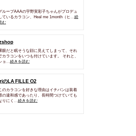
グループAAAの宇野実彩子ちゃんがプロデュ
ているカラコン、Heal me 1month（ヒ…
続
読む
zshop
裸眼だと眠そうな顔に見えてしまって、それ
でカラコンをいつも付けています。 それと、
ショ…
続きを読む
riのLA FILLE O2
このカラコンを好きな理由はイチバンは装着
際の違和感であったり、長時間つけていても
なりにく…
続きを読む