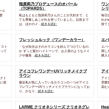
指原莉乃プロデュースのオパール
ワン
（TOPARDS）
シリ
ース
 普
私はもともと指原莉乃さんのことが大好きで、と
毎日
ても尊敬しあこがれを持っていました。以前まで
れが
は、ほかのメ…
続きを読む
捨て
フレッシュルック（ワンデーカラー）
エバ
イスト
・なぜ自分はそのカラコンを好んでつけているの
エバ
使って
か ずっと髪がハイトーンで、お人形のようなメイ
用し
クや服装…
続きを読む
購入
アイコフレワンデーUVリッチメイクブ
アイ
ラウン
タクト
アイ
軽に使
最近私が気に入っているカラコンの一つがアイコ
雰囲
フレワンデーUVリッチメイクブラウンになってお
染む
り、かなり…
続きを読む
LARME クリオネシリーズ クリオネグレ
He