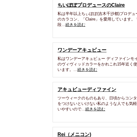
ちいぽぽプロデュースのClaire
私は半年以上ちぃぽぽ(吉木千沙都)プロデュ
のカラコン、「Claire」を愛用しています。
段…
続きを読む
ワンデーアキュビュー
私はワンデーアキュビュー ディファインモ
のヴィヴィッドカラーをかれこれ15年近く
います。…
続きを読む
アキュビューディファイン
ツーウィークのものもあり、日頃からコン
をつけないといけない私のような人でも気
いやすいので…
続きを読む
Rei（メニコン)